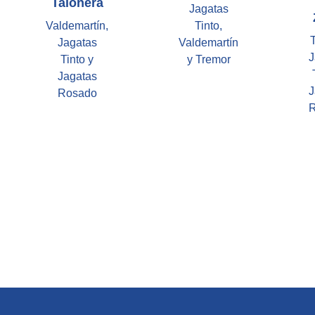
Talonera
Jagatas
Valdemartín,
Tinto,
Jagatas
Valdemartín
J
Tinto y
y Tremor
Jagatas
J
Rosado