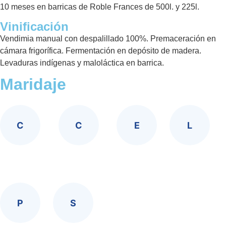
10 meses en barricas de Roble Frances de 500l. y 225l.
Vinificación
Vendimia manual con despalillado 100%. Premaceración en
cámara frigorífica. Fermentación en depósito de madera.
Levaduras indígenas y maloláctica en barrica.
Maridaje
C
C
E
L
Carne blanca
Carne roja y caza
Embutido
Legumbres
P
S