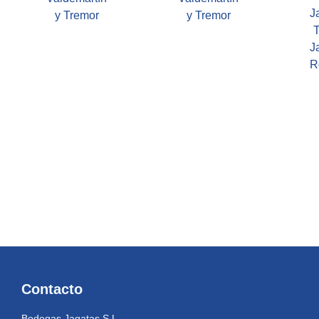
J
y Tremor
y Tremor
T
J
R
Contacto
Bodegas Jagatas S.L