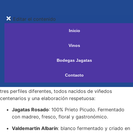
Editar el contenido
Caja La Talonera
Inicio
Vinos
Categorías:
13
,
Carne blanca
,
Carne roja y caza
,
Embutido
,
Legumbres
,
Maridaje
,
Pescado
,
Prieto Picudo
,
Setas
,
Tinto
,
Bodegas Jagatas
Tipo de vino
,
Variedad de Uva
,
Volumen Alcohólico
Caja Especial de 3 Botellas – Bodega Jagatas
Contacto
Caja La Talonera
es una propuesta equilibrada que recoge
tres perfiles diferentes, todos nacidos de viñedos
centenarios y una elaboración respetuosa:
Jagatas Rosado
: 100% Prieto Picudo. Fermentado
con madreo, fresco, floral y gastronómico.
Valdemartin Albarín
: blanco fermentado y criado en