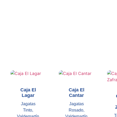
Caja El
Caja El
Lagar
Cantar
Jagatas
Jagatas
Tinto,
Rosado,
T
Valdemartín
Valdemartín